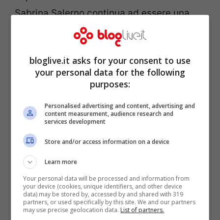
Sabrina Salerno continua ad essere una
delle showgirl più amate dal pubblico.
Icona di bellezza e della musica disco
bloglive.it asks for your consent to use
made in Italy anni ’90, la soubrette
your personal data for the following
nonostante i diversi anni di assenza dalla
purposes:
televisione è rimasta nel cuore …
Leggi
Personalised advertising and content, advertising and
tutto
content measurement, audience research and
services development
“Evviva gli sposi”, Cecilia
Store and/or access information on a device
Rodriguez e Ignazio lo
Learn more
Your personal data will be processed and information from
annunciano così: bellissimi
your device (cookies, unique identifiers, and other device
data) may be stored by, accessed by and shared with 319
partners, or used specifically by this site. We and our partners
sulla spiaggia
may use precise geolocation data.
List of partners.