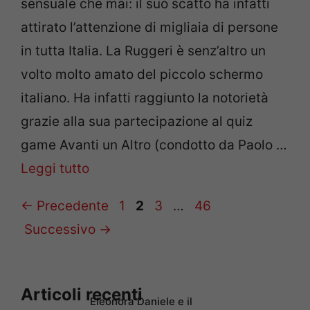
sensuale che mai: il suo scatto ha infatti
attirato l’attenzione di migliaia di persone
in tutta Italia. La Ruggeri è senz’altro un
volto molto amato del piccolo schermo
italiano. Ha infatti raggiunto la notorietà
grazie alla sua partecipazione al quiz
game Avanti un Altro (condotto da Paolo …
Leggi tutto
Pagina
Pagina
Pagina
Pagina
←
Precedente
1
2
3
…
46
Successivo
→
Articoli recenti
Eleonora Daniele e il