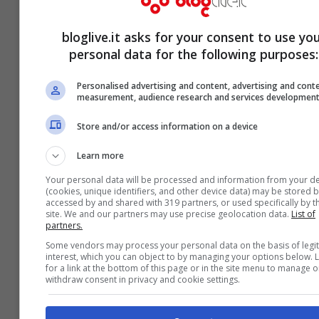
bloglive.it asks for your consent to use yo
Moser e Cecilia, l’agente di Ignazio
personal data for the following purposes:
svela: “C’è stata una discussione
Personalised advertising and content, advertising and cont
ma…”
measurement, audience research and services developmen
Mar 11, 2023
Store and/or access information on a device
Learn more
Your personal data will be processed and information from your d
(cookies, unique identifiers, and other device data) may be stored b
accessed by and shared with 319 partners, or used specifically by th
site. We and our partners may use precise geolocation data.
List of
partners.
Some vendors may process your personal data on the basis of legi
interest, which you can object to by managing your options below. 
for a link at the bottom of this page or in the site menu to manage o
withdraw consent in privacy and cookie settings.