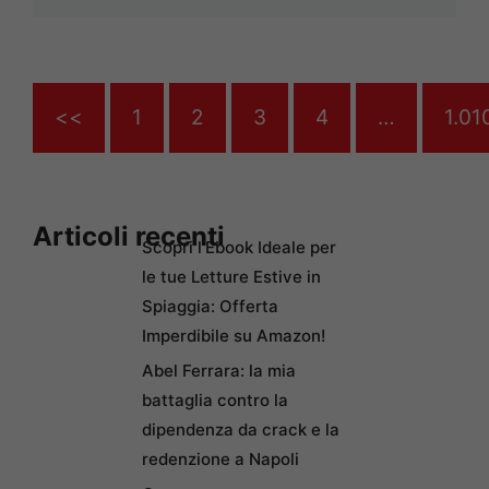
<<
1
2
3
4
…
1.01
Articoli recenti
Scopri l’Ebook Ideale per
le tue Letture Estive in
Spiaggia: Offerta
Imperdibile su Amazon!
Abel Ferrara: la mia
battaglia contro la
dipendenza da crack e la
redenzione a Napoli