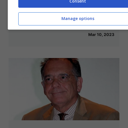
Consent
Alessia Cammarota è in dolce attesa:
Manage options
l’annuncio su Ig commuove
Mar 10, 2023