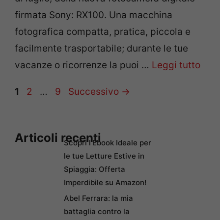
firmata Sony: RX100. Una macchina
fotografica compatta, pratica, piccola e
facilmente trasportabile; durante le tue
vacanze o ricorrenze la puoi …
Leggi tutto
Pagina
Pagina
Pagina
1
2
…
9
Successivo
→
Articoli recenti
Scopri l’Ebook Ideale per
le tue Letture Estive in
Spiaggia: Offerta
Imperdibile su Amazon!
Abel Ferrara: la mia
battaglia contro la