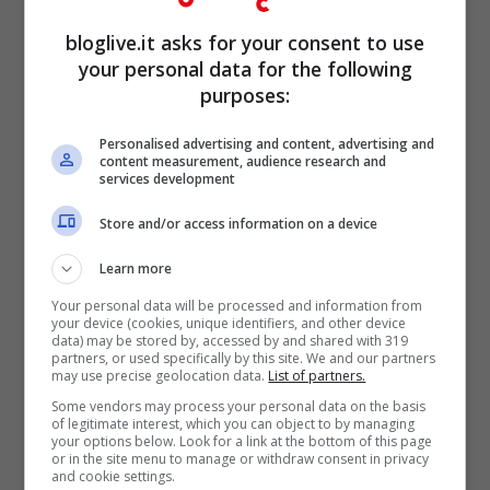
Rollei si accodata, anche se un po’ in
bloglive.it asks for your consent to use
ritardo alle altre aziende fotografiche che
your personal data for the following
purposes:
hanno presentato nel nuovo anno 2011,
tanti e innovativi modelli di fotocamere
Personalised advertising and content, advertising and
content measurement, audience research and
digitali. Arriva in questo nuovo anno con
services development
l’introduzione nel mercato fotografico
Store and/or access information on a device
dell’innovativa Rollei powerflex 470.
Learn more
Questa fotocamera digitale rispecchia un
Your personal data will be processed and information from
po’ il vecchio stile retrò del passato, ma
your device (cookies, unique identifiers, and other device
data) may be stored by, accessed by and shared with 319
partners, or used specifically by this site. We and our partners
l’azienda …
Leggi tutto
may use precise geolocation data.
List of partners.
Some vendors may process your personal data on the basis
Sony fotocamera Cyber-
of legitimate interest, which you can object to by managing
your options below. Look for a link at the bottom of this page
or in the site menu to manage or withdraw consent in privacy
Shot W520
and cookie settings.