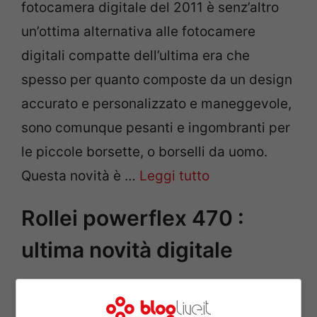
fotocamera digitale del 2011 è senz’altro
un’ottima alternativa alle fotocamere
digitali compatte dell’ultima era che
spesso per quanto composte da un design
accurato e personalizzato e maneggevole,
sono comunque pesanti e ingombranti per
le piccole borsette, o borselli da uomo.
Questa novità è …
Leggi tutto
Rollei powerflex 470 :
ultima novità digitale
Mar 12, 2011
di
Tiziana Cazziero