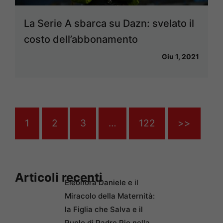
La Serie A sbarca su Dazn: svelato il
costo dell’abbonamento
Giu 1, 2021
1
2
3
…
122
>>
Articoli recenti
Eleonora Daniele e il
Miracolo della Maternità:
la Figlia che Salva e il
Ruolo di Padre Pio nella