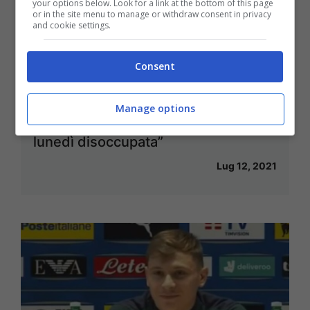
your options below. Look for a link at the bottom of this page
or in the site menu to manage or withdraw consent in privacy
and cookie settings.
Consent
Katia Serra, pazzesca rivelazione
Manage options
dopo la telecronaca della finale: “Da
lunedì disoccupata”
Lug 12, 2021