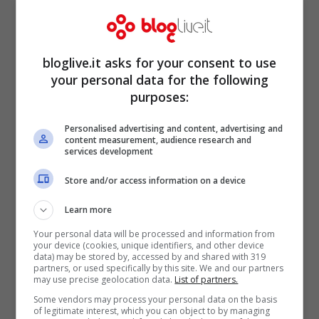
bloglive.it asks for your consent to use
your personal data for the following
purposes:
Italia campione d’Europa: a quanto
Personalised advertising and content, advertising and
ammonta il premio per i calciatori
content measurement, audience research and
services development
azzurri?
Lug 12, 2021
Store and/or access information on a device
Learn more
Your personal data will be processed and information from
your device (cookies, unique identifiers, and other device
data) may be stored by, accessed by and shared with 319
partners, or used specifically by this site. We and our partners
may use precise geolocation data.
List of partners.
Some vendors may process your personal data on the basis
of legitimate interest, which you can object to by managing