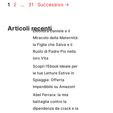
Pagina
Pagina
Pagina
1
2
…
31
Successivo
→
Articoli recenti
Eleonora Daniele e il
Miracolo della Maternità:
la Figlia che Salva e il
Ruolo di Padre Pio nella
loro Vita
Scopri l’Ebook Ideale per
le tue Letture Estive in
Spiaggia: Offerta
Imperdibile su Amazon!
Abel Ferrara: la mia
battaglia contro la
dipendenza da crack e la