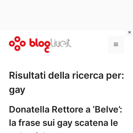
Vai
al
Menu
contenuto
Risultati della ricerca per:
gay
Donatella Rettore a ‘Belve’:
la frase sui gay scatena le