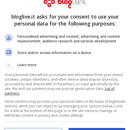
FOTO
Ott 19, 2020
bloglive.it asks for your consent to use your
Ott 19, 2020
personal data for the following purposes:
Personalised advertising and content, advertising and content
measurement, audience research and services development
Store and/or access information on a device
Learn more
Your personal data will be processed and information from your device
(cookies, unique identifiers, and other device data) may be stored by,
accessed by and shared with 319 partners, or used specifically by this
Annalisa versione
site. We and our partners may use precise geolocation data.
List of
partners.
a Guaccero,
osè: il top è troppo
Some vendors may process your personal data on the basis of legitimate
etto Fatto: il
corto, che
interest, which you can object to by managing your options below. Look
for a link at the bottom of this page or in the site menu to manage or
glie il fiato –
spettacolo – FOTO
withdraw consent in privacy and cookie settings.
Ott 18, 2020