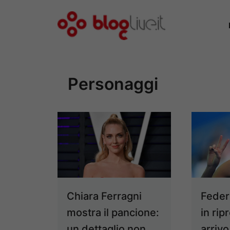
Vai
al
contenuto
Personaggi
Chiara Ferragni
Federi
mostra il pancione:
in rip
un dettaglio non
arrivo