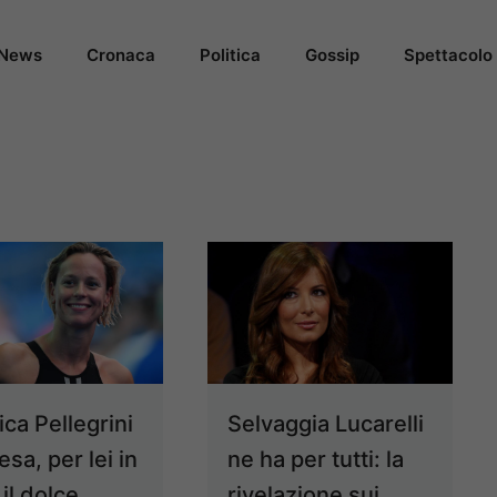
News
Cronaca
Politica
Gossip
Spettacolo
ca Pellegrini
Selvaggia Lucarelli
resa, per lei in
ne ha per tutti: la
 il dolce
rivelazione sui