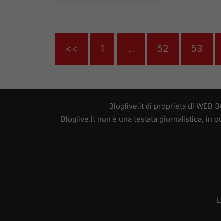
<<
1
…
52
53
Bloglive.it di proprietà di WEB
Bloglive.it non è una testata giornalistica, in
L