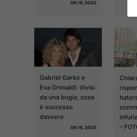
Ott 19, 2020
Gabriel Garko e
Chiar
Eva Grimaldi: divisi
rispo
da una bugia, cosa
haters
è successo
comm
davvero
infuri
– FOT
Ott 18, 2020