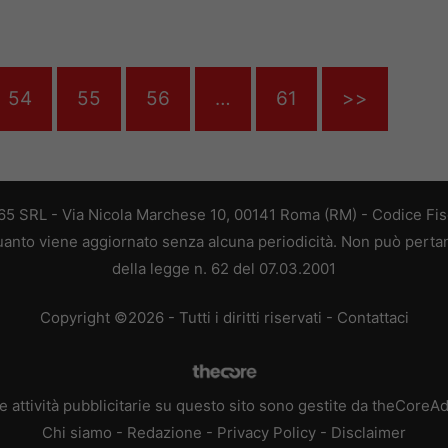
54
55
56
…
61
>>
 365 SRL - Via Nicola Marchese 10, 00141 Roma (RM) - Codice Fisc
 quanto viene aggiornato senza alcuna periodicità. Non può perta
della legge n. 62 del 07.03.2001
Copyright ©2026 - Tutti i diritti riservati -
Contattaci
e attività pubblicitarie su questo sito sono gestite da theCoreA
Chi siamo
-
Redazione
-
Privacy Policy
-
Disclaimer