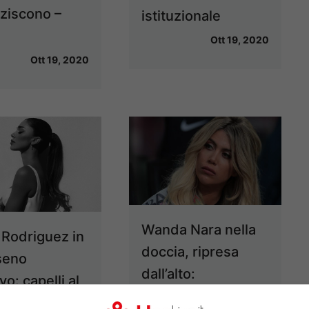
ziscono –
istituzionale
Ott 19, 2020
Ott 19, 2020
Wanda Nara nella
 Rodriguez in
doccia, ripresa
seno
dall’alto:
vo: capelli al
impressionante! –
 e non solo –