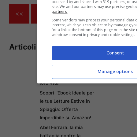
accessed by and shared with 319 partners, or used
site. We and our partners may use precise geolo
partners.
<<
1
…
53
54
55
Some vendors may process your personal data on 
interest, which you can object to by managing yo
for a link at the bottom of this page or in the si
withdraw consent in privacy and cookie settings.
Articoli recenti
Eleonora Daniele e il
Consent
Miracolo della Maternità:
la Figlia che Salva e il
Manage options
Ruolo di Padre Pio nella
loro Vita
Scopri l’Ebook Ideale per
le tue Letture Estive in
Spiaggia: Offerta
Imperdibile su Amazon!
Abel Ferrara: la mia
battaglia contro la