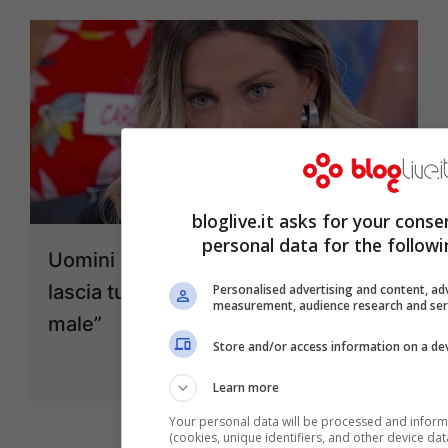
bloglive.it asks for your conse
personal data for the follow
Uomini e Donne, Lucrezia crolla e
lascia tutto: “Non ce la faccio, sto
Personalised advertising and content, ad
measurement, audience research and se
male”
Store and/or access information on a de
Ott 14, 2020
Learn more
Your personal data will be processed and inform
(cookies, unique identifiers, and other device da