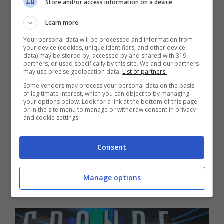
Store and/or access information on a device
Learn more
Your personal data will be processed and information from
your device (cookies, unique identifiers, and other device
data) may be stored by, accessed by and shared with 319
partners, or used specifically by this site. We and our partners
may use precise geolocation data.
List of partners.
Some vendors may process your personal data on the basis
of legitimate interest, which you can object to by managing
your options below. Look for a link at the bottom of this page
or in the site menu to manage or withdraw consent in privacy
Jeremias Rodriguez shock contro
and cookie settings.
Simona Izzo: al GF Vip è di nuovo
Consent
polemica
Ott 5, 2017
Manage options