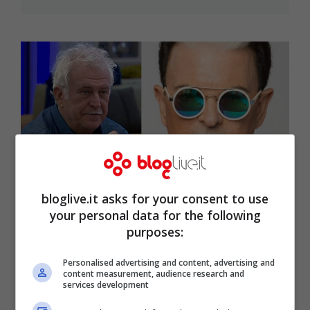
Marco Predolin chiarisce la storia sui
bloglive.it asks for your consent to use
gay, ma precisa “alcuni sono
your personal data for the following
purposes:
frustrati”
Ott 6, 2017
Personalised advertising and content, advertising and
content measurement, audience research and
services development