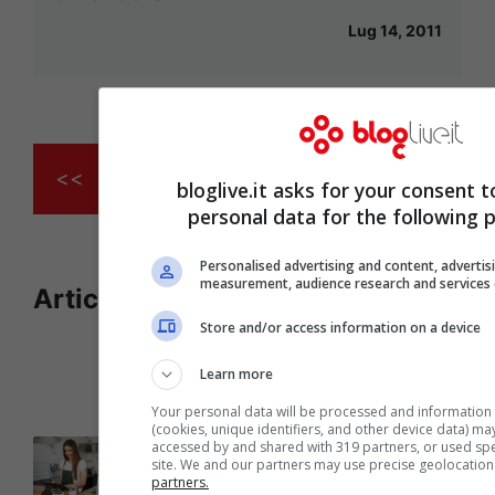
Lug 14, 2011
<<
1
…
4
5
6
7
bloglive.it asks for your consent t
personal data for the following 
Personalised advertising and content, advertis
measurement, audience research and services
Articoli recenti
Abel Ferrara: la mia
Store and/or access information on a device
battaglia contro la
dipendenza da crack e la
Learn more
redenzione a Napoli
Your personal data will be processed and information
(cookies, unique identifiers, and other device data) ma
Come creare un menu
accessed by and shared with 319 partners, or used speci
digitale gratuito per il
site. We and our partners may use precise geolocation
partners.
ristorante con MenuForma