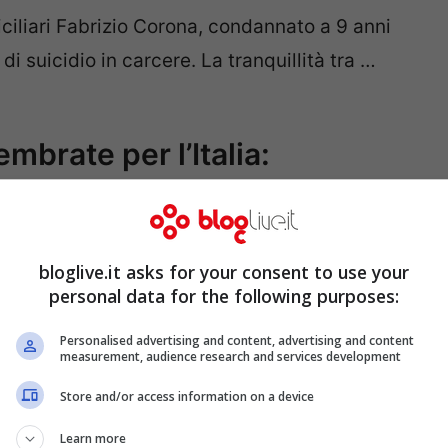
iciliari Fabrizio Corona, condannato a 9 anni
 suicidio in carcere. La tranquillità tra …
mbrate per l’Italia:
’epilogo peggiore
bloglive.it asks for your consent to use your
personal data for the following purposes:
 più di mille persone si sono assembrata
ta, è intervenuta la Polizia Per guardare la
Personalised advertising and content, advertising and content
measurement, audience research and services development
one si sono recate in uno dei luoghi più noti
Store and/or access information on a device
. Sembra che fossero più di mille le persone
Learn more