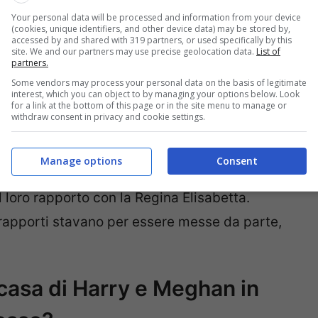
Your personal data will be processed and information from your device
(cookies, unique identifiers, and other device data) may be stored by,
evano nulla! La Regina
accessed by and shared with 319 partners, or used specifically by this
site. We and our partners may use precise geolocation data.
List of
partners.
re della notte
Some vendors may process your personal data on the basis of legitimate
interest, which you can object to by managing your options below. Look
for a link at the bottom of this page or in the site menu to manage or
withdraw consent in privacy and cookie settings.
scatenarsi tra Harry e Meghan e la Regina
Manage options
Consent
avvisati nel cuore della notte. Continuano a
 loro rapporto con la Regina Elisabetta.
 rapporti stavano per essere messe da parte,
n casa di Harry e Meghan in