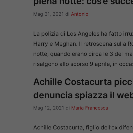
piena notte: cos’è suc
Mag 31, 2021
di
Antonio
La polizia di Los Angeles ha fatto irru
Harry e Meghan. Il retroscena sulla Ro
notte, quando erano circa le 3 del matt
risalgono allo scorso 9 aprile, in occ
Achille Costacurta picch
denuncia spiazza il we
Mag 12, 2021
di
Maria Francesca
Achille Costacurta, figlio dell’ex dife