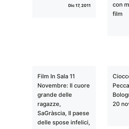
con me
Dic 17, 2011
film
Film In Sala 11
Ciocc
Novembre: Il cuore
Peccat
grande delle
Bologn
ragazze,
20 n
SaGràscia, Il paese
delle spose infelici,