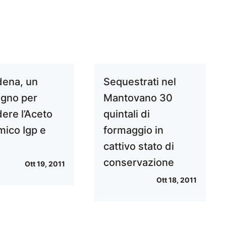
ena, un
Sequestrati nel
gno per
Mantovano 30
dere l’Aceto
quintali di
mico Igp e
formaggio in
cattivo stato di
conservazione
Ott 19, 2011
Ott 18, 2011