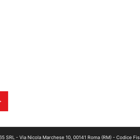
>
 365 SRL - Via Nicola Marchese 10, 00141 Roma (RM) - Codice Fisc