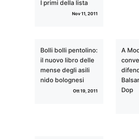
I primi della lista
Nov 11, 2011
Bolli bolli pentolino:
A Mod
il nuovo libro delle
conve
mense degli asili
difen
nido bolognesi
Balsa
Dop
Ott 19, 2011