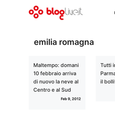
Vai
al
contenuto
emilia romagna
Maltempo: domani
Tutti 
10 febbraio arriva
Parma
di nuovo la neve al
il boll
Centro e al Sud
Feb 9, 2012