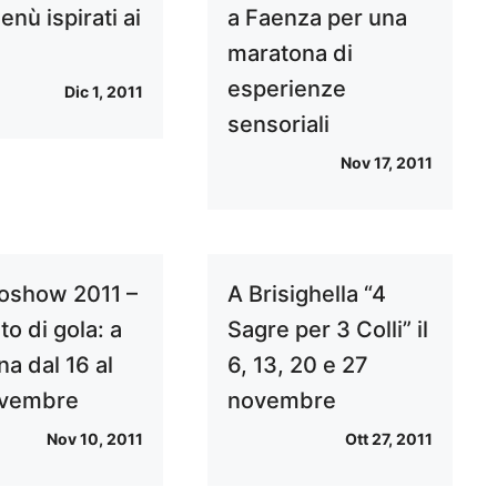
nù ispirati ai
a Faenza per una
maratona di
esperienze
Dic 1, 2011
sensoriali
Nov 17, 2011
oshow 2011 –
A Brisighella “4
o di gola: a
Sagre per 3 Colli” il
a dal 16 al
6, 13, 20 e 27
ovembre
novembre
Nov 10, 2011
Ott 27, 2011