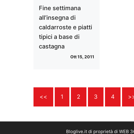
Fine settimana
all’insegna di
caldarroste e piatti
tipici a base di
castagna
Ott 15, 2011
<<
1
2
3
4
>
Bloglive.it di proprietà di WEB