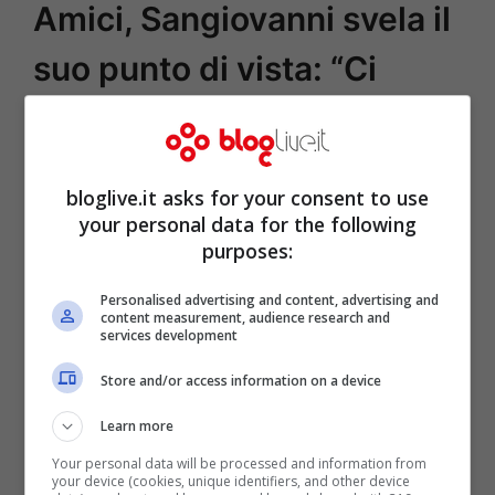
Amici, Sangiovanni svela il
suo punto di vista: “Ci
spero tanto”
Ago 4, 2021
di
Sara Fonte
bloglive.it asks for your consent to use
your personal data for the following
purposes:
Sangiovanni si lascia sfuggire interessanti
rivelazioni e svela qual è il suo punto di
Personalised advertising and content, advertising and
content measurement, audience research and
vista, il cantante fa sapere che ci spera
services development
tanto, di che si tratta Da
Store and/or access information on a device
poco Sangiovanni ha rilasciato
Learn more
un’intervista al magazine digitale
Your personal data will be processed and information from
Outpump, dove ha parlato della
your device (cookies, unique identifiers, and other device