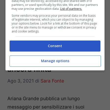
data) may be stored by, accessed by and shared with 319
mascolinità tossica e del suo lato
partners, or used specifically by this site. We and our partners
may use precise geolocation data.
List of partners.
femminile. Ad Amici 20 aveva più volte
Some vendors may process your personal data on the basis
of legitimate interest, which you can object to by managing
espresso il suo pensiero …
Leggi tutto
your options below. Look for a link at the bottom of this page
or in the site menu to manage or withdraw consent in privacy
and cookie settings.
Ariana Grande, il
messaggio è
Consent
inequivocabile: “Non è
Manage options
ancora finita”
Ago 3, 2021
di
Sara Fonte
Ariana Grande pubblica un lungo
messaggio per sensibilizzare i suoi